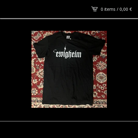
0 items /
0,00
€
Munk "Das kalte Herz" Cassette